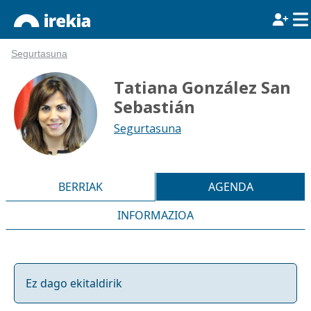
Segurtasuna
Tatiana González San
Sebastián
Segurtasuna
BERRIAK
AGENDA
INFORMAZIOA
Ez dago ekitaldirik