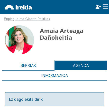
Enplegua eta Gizarte Politikak
Amaia Arteaga
Dañobeitia
BERRIAK
AGENDA
INFORMAZIOA
Ez dago ekitaldirik