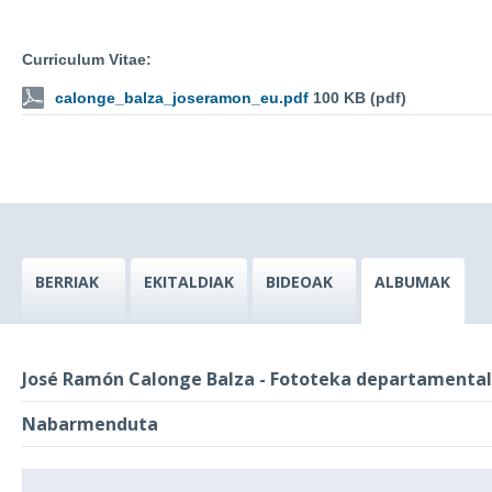
Curriculum Vitae:
calonge_balza_joseramon_eu.pdf
100 KB (pdf)
BERRIAK
EKITALDIAK
BIDEOAK
ALBUMAK
José Ramón Calonge Balza - Fototeka departamenta
Nabarmenduta