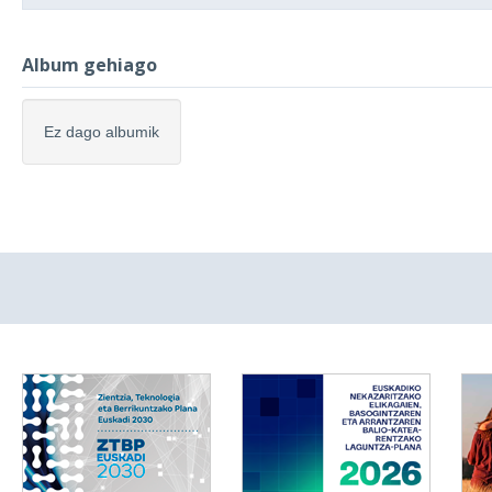
Album gehiago
Ez dago albumik