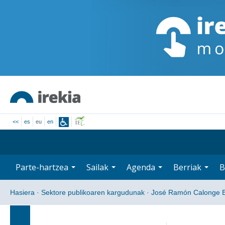
<<
es
eu
en
Parte-hartzea
Sailak
Agenda
Berriak
B
Hasiera
·
Sektore publikoaren kargudunak
·
José Ramón Calonge B