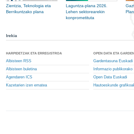
Zientzia, Teknologia eta
Laguntza-plana 2026.
Gazt
Berrikuntzako plana
Lehen sektorearekin
Pla
konprometituta
Irekia
HARPIDETZAK ETA ERREGISTROA
OPEN DATA ETA GARDE
Albisteen RSS
Gardentasuna Euskadi
Albisteen buletina
Informazio publikorako 
Agendaren ICS
Open Data Euskadi
Kazetarien izen ematea
Hautoeskunde grafikoa