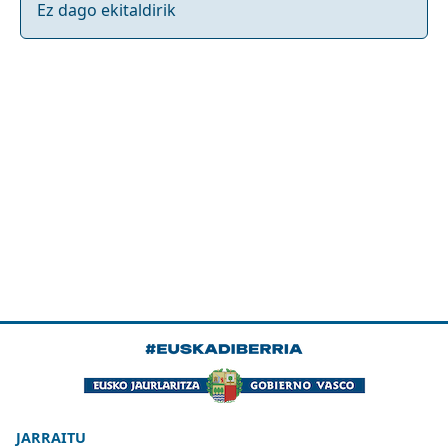
Ez dago ekitaldirik
JARRAITU