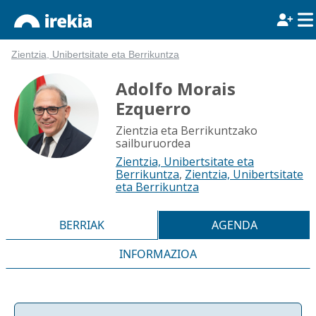
Zientzia, Unibertsitate eta Berrikuntza
Adolfo Morais
Ezquerro
Zientzia eta Berrikuntzako
sailburuordea
Zientzia, Unibertsitate eta
Berrikuntza
,
Zientzia, Unibertsitate
eta Berrikuntza
BERRIAK
AGENDA
INFORMAZIOA