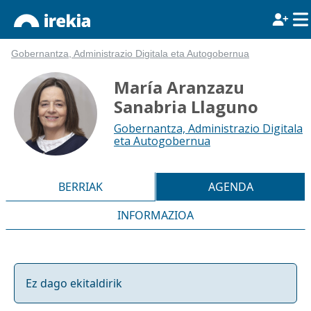
Gobernantza, Administrazio Digitala eta Autogobernua
María Aranzazu
Sanabria Llaguno
Gobernantza, Administrazio Digitala
eta Autogobernua
BERRIAK
AGENDA
INFORMAZIOA
Ez dago ekitaldirik