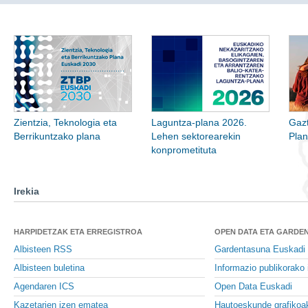
Zientzia, Teknologia eta
Laguntza-plana 2026.
Gazt
Berrikuntzako plana
Lehen sektorearekin
Pla
konprometituta
Irekia
HARPIDETZAK ETA ERREGISTROA
OPEN DATA ETA GARDE
Albisteen RSS
Gardentasuna Euskadi
Albisteen buletina
Informazio publikorako 
Agendaren ICS
Open Data Euskadi
Kazetarien izen ematea
Hautoeskunde grafikoa