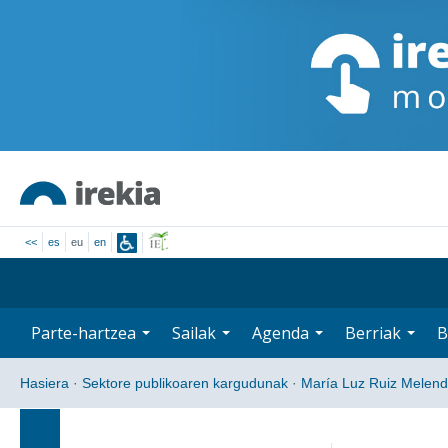
<<
es
eu
en
Parte-hartzea
Sailak
Agenda
Berriak
B
Hasiera
·
Sektore publikoaren kargudunak
·
María Luz Ruiz Melen