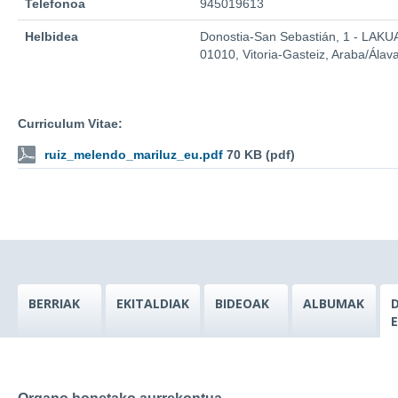
Telefonoa
945019613
Helbidea
Donostia-San Sebastián, 1 - LAKU
01010, Vitoria-Gasteiz, Araba/Álav
Curriculum Vitae:
ruiz_melendo_mariluz_eu.pdf
70 KB (pdf)
BERRIAK
EKITALDIAK
BIDEOAK
ALBUMAK