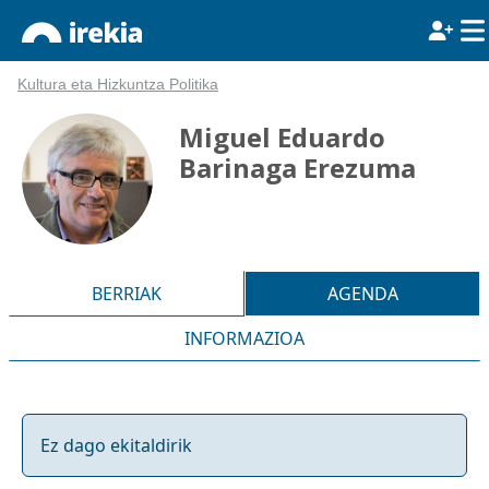
Kultura eta Hizkuntza Politika
Miguel Eduardo
Barinaga Erezuma
BERRIAK
AGENDA
INFORMAZIOA
Ez dago ekitaldirik