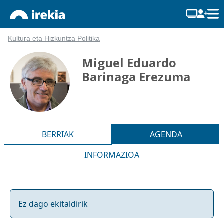
Kultura eta Hizkuntza Politika
Miguel Eduardo
Barinaga Erezuma
BERRIAK
AGENDA
INFORMAZIOA
Ez dago ekitaldirik