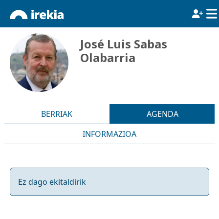
José Luis Sabas
Olabarria
BERRIAK
AGENDA
INFORMAZIOA
Ez dago ekitaldirik