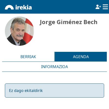
Jorge Giménez Bech
BERRIAK
AGENDA
INFORMAZIOA
Ez dago ekitaldirik