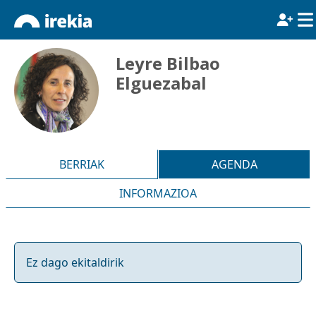
Leyre Bilbao
Elguezabal
BERRIAK
AGENDA
INFORMAZIOA
Ez dago ekitaldirik