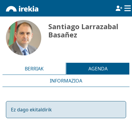
Santiago Larrazabal
Basañez
BERRIAK
AGENDA
INFORMAZIOA
Ez dago ekitaldirik