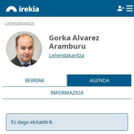
Lehendakaritza
Gorka Alvarez
Aramburu
Lehendakaritza
BERRIAK
AGENDA
INFORMAZIOA
Ez dago ekitaldirik