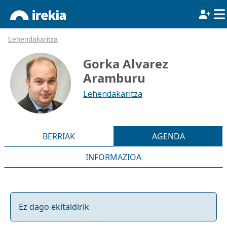
Lehendakaritza
Gorka Alvarez
Aramburu
Lehendakaritza
BERRIAK
AGENDA
INFORMAZIOA
Ez dago ekitaldirik