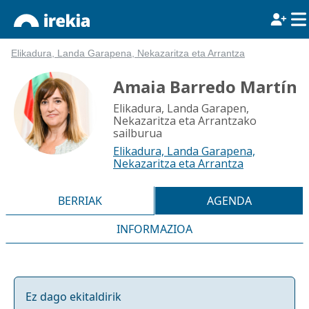
Elikadura, Landa Garapena, Nekazaritza eta Arrantza
Amaia Barredo Martín
Elikadura, Landa Garapen,
Nekazaritza eta Arrantzako
sailburua
Elikadura, Landa Garapena,
Nekazaritza eta Arrantza
BERRIAK
AGENDA
INFORMAZIOA
Ez dago ekitaldirik