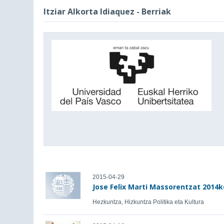
Itziar Alkorta Idiaquez - Berriak
2015-04-29
Jose Felix Marti Massorentzat 2014k
Hezkuntza, Hizkuntza Politika eta Kultura