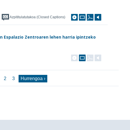
Azpititulatutakoa (Closed Captions)
n Espalazio Zentroaren lehen harria ipintzeko
2
3
Hurrengoa ›