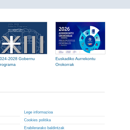
024-2028 Gobernu
Euskadiko Aurrekontu
rograma
Orokorrak
Lege informazioa
Cookies politika
Erabilerarako baldintzak