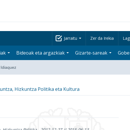
Jarraitu
Zer da Irekia
Lag
iak
Bideoak eta argazkiak
Gizarte-sareak
Gobe
a Idiaquez
ntza, Hizkuntza Politika eta Kultura
 Hizkuntza Politika
2012-12-27 // 2015-06-13