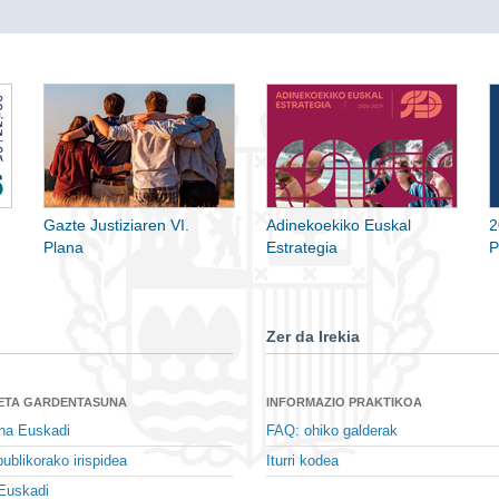
Gazte Justiziaren VI.
Adinekoekiko Euskal
2
Plana
Estrategia
P
Zer da Irekia
 ETA GARDENTASUNA
INFORMAZIO PRAKTIKOA
na Euskadi
FAQ: ohiko galderak
ublikorako irispidea
Iturri kodea
Euskadi