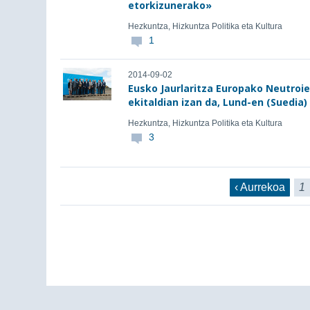
etorkizunerako»
Hezkuntza, Hizkuntza Politika eta Kultura
1
2014-09-02
Eusko Jaurlaritza Europako Neutroie
ekitaldian izan da, Lund-en (Suedia)
Hezkuntza, Hizkuntza Politika eta Kultura
3
‹ Aurrekoa
1