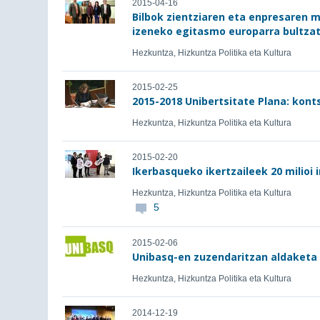
2015-04-16
Bilbok zientziaren eta enpresaren 
izeneko egitasmo europarra bultza
Hezkuntza, Hizkuntza Politika eta Kultura
2015-02-25
2015-2018 Unibertsitate Plana: kont
Hezkuntza, Hizkuntza Politika eta Kultura
2015-02-20
Ikerbasqueko ikertzaileek 20 milioi
Hezkuntza, Hizkuntza Politika eta Kultura
5
2015-02-06
Unibasq-en zuzendaritzan aldaketa
Hezkuntza, Hizkuntza Politika eta Kultura
2014-12-19