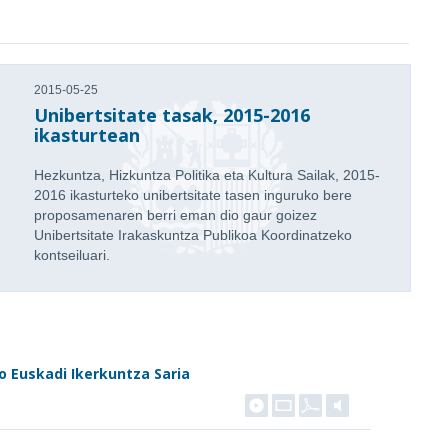
2015-05-25
Unibertsitate tasak, 2015-2016
ikasturtean
Hezkuntza, Hizkuntza Politika eta Kultura Sailak, 2015-
2016 ikasturteko unibertsitate tasen inguruko bere
proposamenaren berri eman dio gaur goizez
Unibertsitate Irakaskuntza Publikoa Koordinatzeko
kontseiluari.
o Euskadi Ikerkuntza Saria