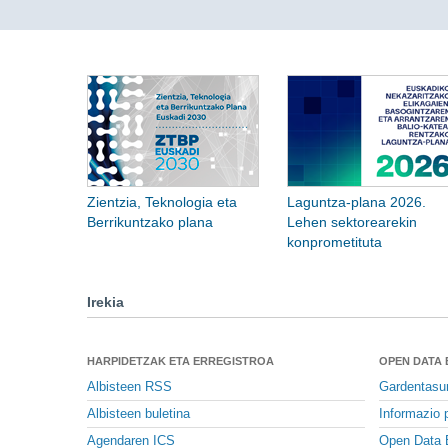
Zientzia, Teknologia eta
Laguntza-plana 2026.
Berrikuntzako plana
Lehen sektorearekin
konprometituta
Irekia
HARPIDETZAK ETA ERREGISTROA
OPEN DATA
Albisteen RSS
Gardentasu
Albisteen buletina
Informazio p
Agendaren ICS
Open Data 