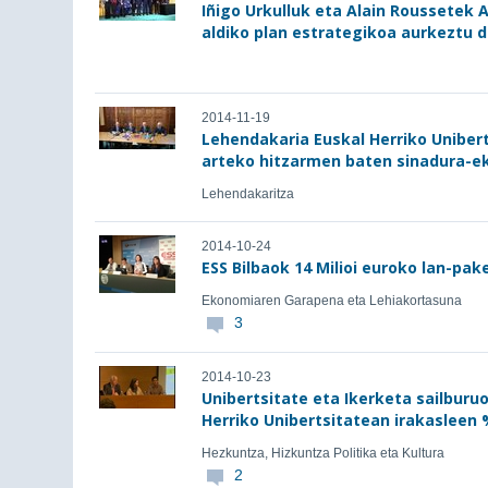
Iñigo Urkulluk eta Alain Roussetek
aldiko plan estrategikoa aurkeztu 
2014-11-19
Lehendakaria Euskal Herriko Uniber
arteko hitzarmen baten sinadura-ek
Lehendakaritza
2014-10-24
ESS Bilbaok 14 Milioi euroko lan-pak
Ekonomiaren Garapena eta Lehiakortasuna
3
2014-10-23
Unibertsitate eta Ikerketa sailburu
Herriko Unibertsitatean irakasleen 
Hezkuntza, Hizkuntza Politika eta Kultura
2