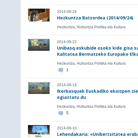
2014-09-24
Hezkuntza Batzordea (2014/09/24)
Hezkuntza, Hizkuntza Politika eta Kultura
2014-09-22
Unibasq eskubide osoko kide gisa s
Kalitatea Bermatzeko Europako Elk
Hezkuntza, Hizkuntza Politika eta Kultura
1
2014-09-19
Ikerbasquek Euskadiko ekoizpen zien
egiaztatu du
Hezkuntza, Hizkuntza Politika eta Kultura
5
2014-09-10
Lehendakaria: «Unibertsitatea erab