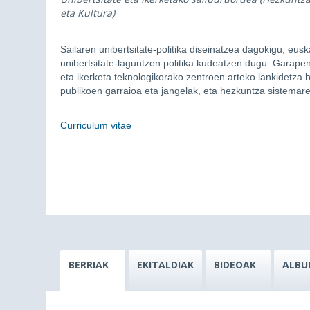
eta Kultura)
Sailaren unibertsitate-politika diseinatzea dagokigu, eus
unibertsitate-laguntzen politika kudeatzen dugu. Garapen 
eta ikerketa teknologikorako zentroen arteko lankidetza b
publikoen garraioa eta jangelak, eta hezkuntza sistemar
Curriculum vitae
BERRIAK
EKITALDIAK
BIDEOAK
ALBU