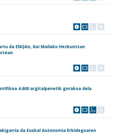
artu da ENQAn, Goi Mailako Hezkuntzan
artean
tifikoa 4.600 argitalpenetik gorakoa dela
akigarria da Euskal Autonomia Erkidegoaren