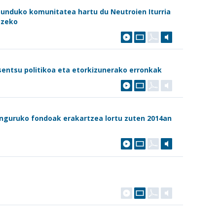
munduko komunitatea hartu du Neutroien Iturria
tzeko
sentsu politikoa eta etorkizunerako erronkak
 inguruko fondoak erakartzea lortu zuten 2014an