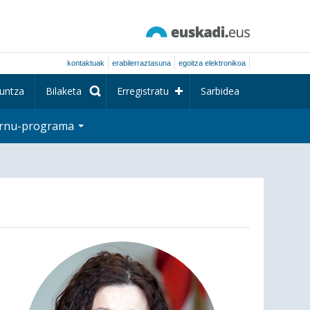
kontaktuak
erabilerraztasuna
egoitza elektronikoa
untza
Bilaketa
Erregistratu
Sarbidea
rnu-programa