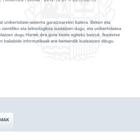
kal unibertsitate-sistema garatzearekin batera. Beken eta
zientifiko eta teknologikoa sustatzen dugu, eta unibertsitatea
ilatzen dugu.Horiek dira gure beste egiteko batzuk. Ikastetxe
en baliabide informatikoak ere hemendik kudeatzen ditugu.
MAK