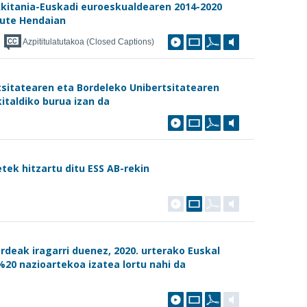
 Akitania-Euskadi euroeskualdearen 2014-2020
dute Hendaian
Azpititulatutakoa (Closed Captions)
tsitatearen eta Bordeleko Unibertsitatearen
italdiko burua izan da
etek hitzartu ditu ESS AB-rekin
ordeak iragarri duenez, 2020. urterako Euskal
%20 nazioartekoa izatea lortu nahi da