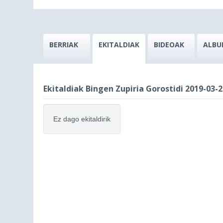
BERRIAK
EKITALDIAK
BIDEOAK
ALBU
Ekitaldiak Bingen Zupiria Gorostidi 2019-03-2
Ez dago ekitaldirik