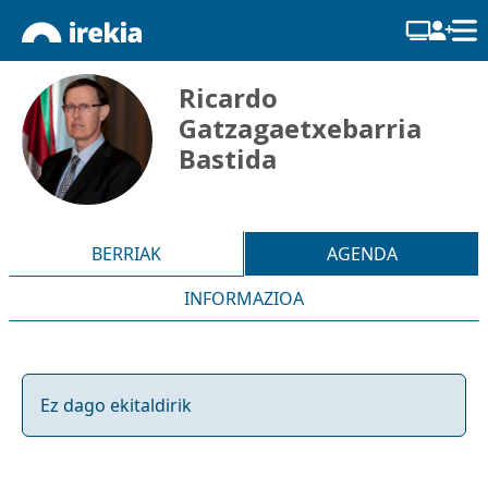
Ricardo
Gatzagaetxebarria
Bastida
BERRIAK
AGENDA
INFORMAZIOA
Ez dago ekitaldirik