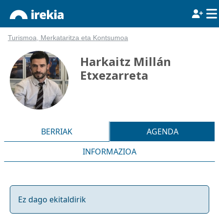
Turismoa, Merkataritza eta Kontsumoa
Harkaitz Millán
Etxezarreta
BERRIAK
AGENDA
INFORMAZIOA
Ez dago ekitaldirik