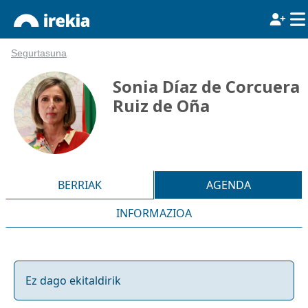
Segurtasuna
Sonia Díaz de Corcuera
Ruiz de Oña
BERRIAK
AGENDA
INFORMAZIOA
Ez dago ekitaldirik