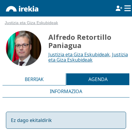
Justizia eta Giza Eskubideak
Alfredo Retortillo
Paniagua
Justizia eta Giza Eskubideak
,
Justizia
eta Giza Eskubideak
BERRIAK
AGENDA
INFORMAZIOA
Ez dago ekitaldirik