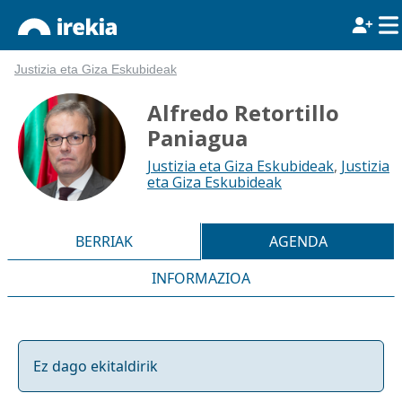
Justizia eta Giza Eskubideak
Alfredo Retortillo
Paniagua
Justizia eta Giza Eskubideak
,
Justizia
eta Giza Eskubideak
BERRIAK
AGENDA
INFORMAZIOA
Ez dago ekitaldirik