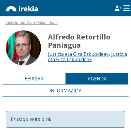
Justizia eta Giza Eskubideak
Alfredo Retortillo
Paniagua
Justizia eta Giza Eskubideak
,
Justizia
eta Giza Eskubideak
BERRIAK
AGENDA
INFORMAZIOA
Ez dago ekitaldirik