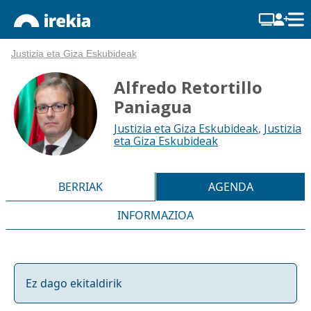
Justizia eta Giza Eskubideak
Alfredo Retortillo
Paniagua
Justizia eta Giza Eskubideak
,
Justizia
eta Giza Eskubideak
BERRIAK
AGENDA
INFORMAZIOA
Ez dago ekitaldirik