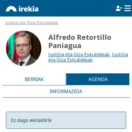
Justizia eta Giza Eskubideak
Alfredo Retortillo
Paniagua
Justizia eta Giza Eskubideak
,
Justizia
eta Giza Eskubideak
BERRIAK
AGENDA
INFORMAZIOA
Ez dago ekitaldirik