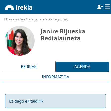
Ekonomiaren Garapena eta Azpiegiturak
Janire Bijueska
Bedialauneta
BERRIAK
AGENDA
INFORMAZIOA
Ez dago ekitaldirik