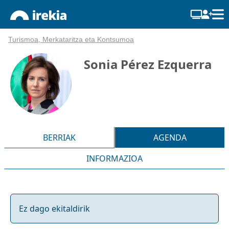
Turismoa, Merkataritza eta Kontsumoa
Sonia Pérez Ezquerra
BERRIAK
AGENDA
INFORMAZIOA
Ez dago ekitaldirik