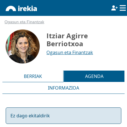
Ogasun eta Finantzak
Itziar Agirre
Berriotxoa
Ogasun eta Finantzak
BERRIAK
AGENDA
INFORMAZIOA
Ez dago ekitaldirik