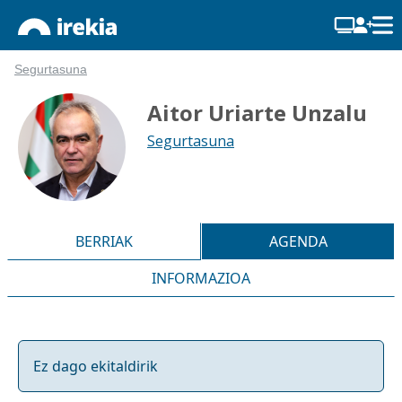
Segurtasuna
Aitor Uriarte Unzalu
Segurtasuna
BERRIAK
AGENDA
INFORMAZIOA
Ez dago ekitaldirik