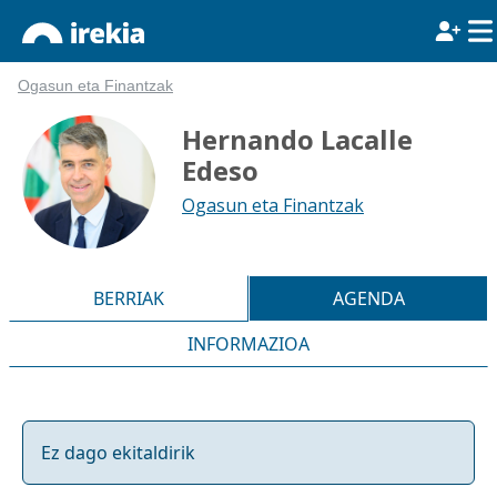
Ogasun eta Finantzak
Hernando Lacalle
Edeso
Ogasun eta Finantzak
BERRIAK
AGENDA
INFORMAZIOA
Ez dago ekitaldirik