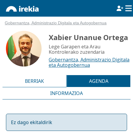
Gobernantza, Administrazio Digitala eta Autogobernua
Xabier Unanue Ortega
Lege Garapen eta Arau
Kontrolerako zuzendaria
Gobernantza, Administrazio Digitala
eta Autogobernua
BERRIAK
AGENDA
INFORMAZIOA
Ez dago ekitaldirik