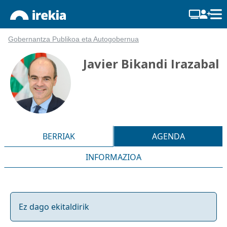
Gobernantza Publikoa eta Autogobernua
Javier Bikandi Irazabal
BERRIAK
AGENDA
INFORMAZIOA
Ez dago ekitaldirik