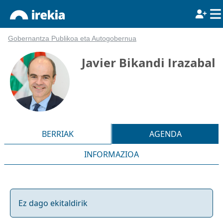
Gobernantza Publikoa eta Autogobernua
Javier Bikandi Irazabal
BERRIAK
AGENDA
INFORMAZIOA
Ez dago ekitaldirik