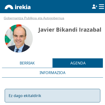
Gobernantza Publikoa eta Autogobernua
Javier Bikandi Irazabal
BERRIAK
AGENDA
INFORMAZIOA
Ez dago ekitaldirik