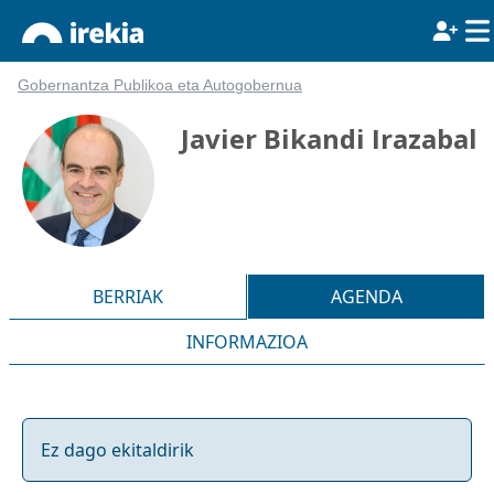
Gobernantza Publikoa eta Autogobernua
Javier Bikandi Irazabal
BERRIAK
AGENDA
INFORMAZIOA
Ez dago ekitaldirik