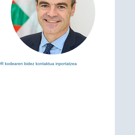
R kodearen bidez kontaktua inportatzea
skaneatu ondoko kodea kargu hau zure kontaktuei
ehitzeko (vCard)