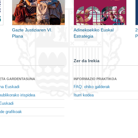
Gazte Justiziaren VI.
Adinekoekiko Euskal
2
Plana
Estrategia
P
Zer da Irekia
 ETA GARDENTASUNA
INFORMAZIO PRAKTIKOA
na Euskadi
FAQ: ohiko galderak
ublikorako irispidea
Iturri kodea
Euskadi
de grafikoak