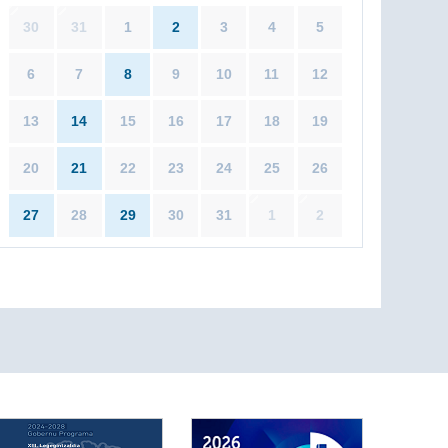
30
31
1
2
3
4
5
6
7
8
9
10
11
12
13
14
15
16
17
18
19
20
21
22
23
24
25
26
27
28
29
30
31
1
2