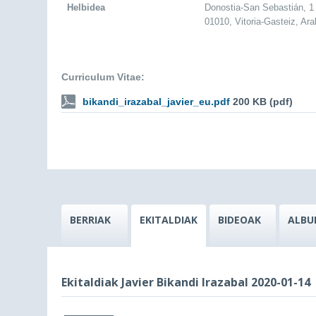
Helbidea
Donostia-San Sebastián, 1
01010, Vitoria-Gasteiz, Ar
Curriculum Vitae:
bikandi_irazabal_javier_eu.pdf
200 KB (pdf)
BERRIAK
EKITALDIAK
BIDEOAK
ALBU
Ekitaldiak Javier Bikandi Irazabal 2020-01-14