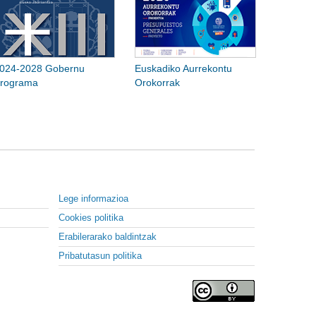
024-2028 Gobernu
Euskadiko Aurrekontu
rograma
Orokorrak
Lege informazioa
Cookies politika
Erabilerarako baldintzak
Pribatutasun politika