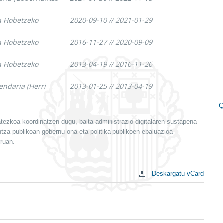
ta Hobetzeko
2020-09-10 // 2021-01-29
ta Hobetzeko
2016-11-27 // 2020-09-09
ta Hobetzeko
2013-04-19 // 2016-11-26
endaria (Herri
2013-01-25 // 2013-04-19
Q
E
tatezkoa koordinatzen dugu, baita administrazio digitalaren sustapena
g
ntza publikoan gobernu ona eta politika publikoen ebaluazioa
ruan.
Deskargatu vCard