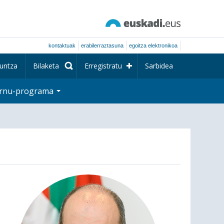
kontaktuak
erabilerraztasuna
egoitza elektronikoa
untza
Bilaketa
Erregistratu
Sarbidea
rnu-programa