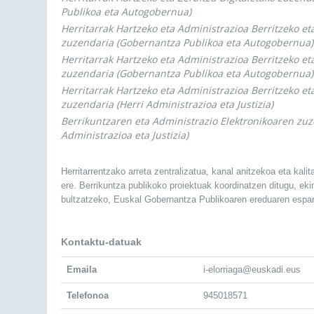
Publikoa eta Autogobernua)
Herritarrak Hartzeko eta Administrazioa Berritzeko e
zuzendaria (Gobernantza Publikoa eta Autogobernua)
Herritarrak Hartzeko eta Administrazioa Berritzeko e
zuzendaria (Gobernantza Publikoa eta Autogobernua)
Herritarrak Hartzeko eta Administrazioa Berritzeko e
zuzendaria (Herri Administrazioa eta Justizia)
Berrikuntzaren eta Administrazio Elektronikoaren zuz
Administrazioa eta Justizia)
Herritarrentzako arreta zentralizatua, kanal anitzekoa eta kali
ere. Berrikuntza publikoko proiektuak koordinatzen ditugu, eki
bultzatzeko, Euskal Gobernantza Publikoaren ereduaren espar
Kontaktu-datuak
Emaila
i-elorriaga@euskadi.eus
Telefonoa
945018571