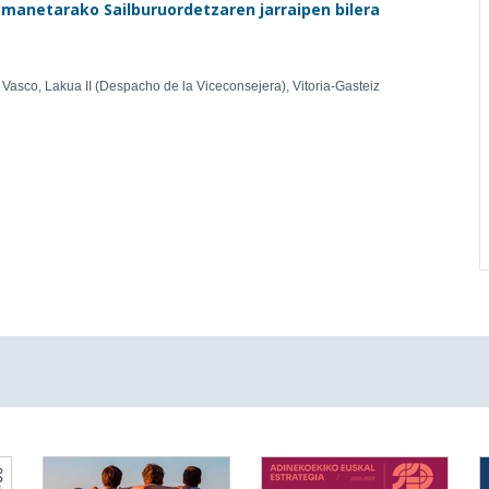
manetarako Sailburuordetzaren jarraipen bilera
Vasco, Lakua II (Despacho de la Viceconsejera), Vitoria-Gasteiz