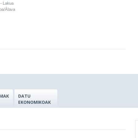
 - Lakua
aba/Álava
MAK
DATU
EKONOMIKOAK