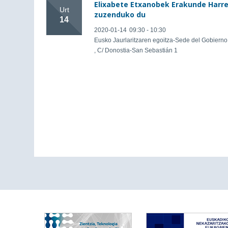
Elixabete Etxanobek Erakunde Harre
Urt
zuzenduko du
14
2020-01-14
09:30 - 10:30
Eusko Jaurlaritzaren egoitza-Sede del Gobierno 
, C/ Donostia-San Sebastián 1