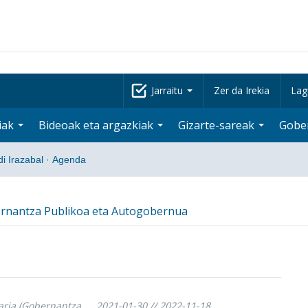
Jarraitu
Zer da Irekia
Lag
iak
Bideoak eta argazkiak
Gizarte-sareak
Gobe
di Irazabal
·
Agenda
rnantza Publikoa eta Autogobernua
daria (Gobernantza
2021-01-30 // 2022-11-18