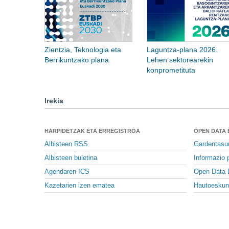
Zientzia, Teknologia eta
Laguntza-plana 2026.
Berrikuntzako plana
Lehen sektorearekin
konprometituta
Irekia
HARPIDETZAK ETA ERREGISTROA
OPEN DATA
Albisteen RSS
Gardentasu
Albisteen buletina
Informazio p
Agendaren ICS
Open Data 
Kazetarien izen ematea
Hautoeskun