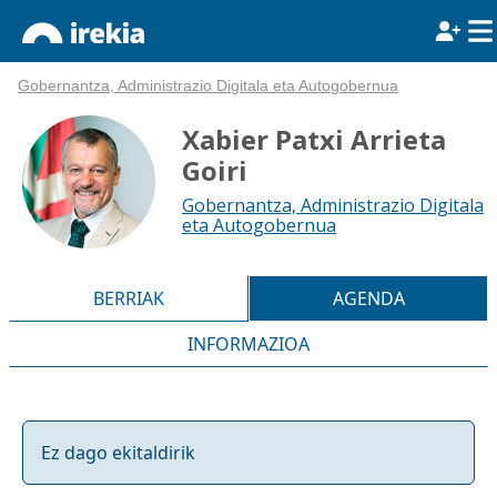
Gobernantza, Administrazio Digitala eta Autogobernua
Xabier Patxi Arrieta
Goiri
Gobernantza, Administrazio Digitala
eta Autogobernua
BERRIAK
AGENDA
INFORMAZIOA
Ez dago ekitaldirik