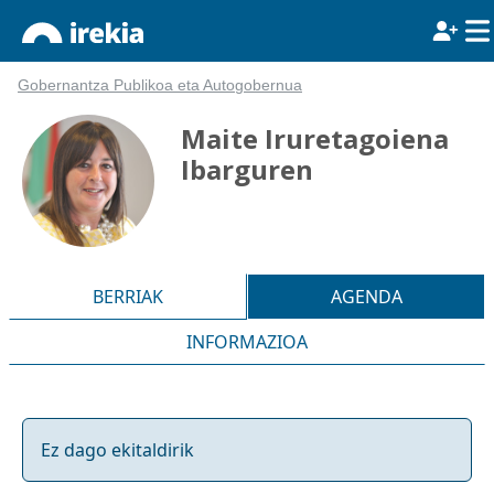
Gobernantza Publikoa eta Autogobernua
Maite Iruretagoiena
Ibarguren
BERRIAK
AGENDA
INFORMAZIOA
Ez dago ekitaldirik