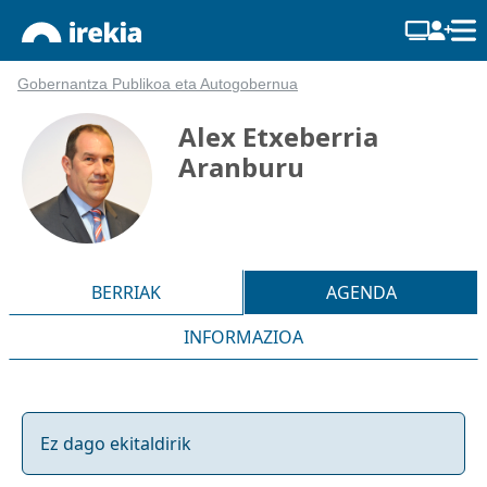
Gobernantza Publikoa eta Autogobernua
Alex Etxeberria
Aranburu
BERRIAK
AGENDA
INFORMAZIOA
Ez dago ekitaldirik