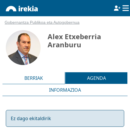
Gobernantza Publikoa eta Autogobernua
Alex Etxeberria
Aranburu
BERRIAK
AGENDA
INFORMAZIOA
Ez dago ekitaldirik