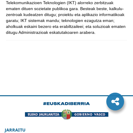
Telekomunikazioen Teknologien (IKT) alorreko zerbitzuak
ematen dituen sozietate publikoa gara. Besteak beste, kalkulu-
zentroak kudeatzen ditugu; proiektu eta aplikazio informatikoak
garatu; IKT sistemak mandu; teknologien ezagutza eman;
aholkuak eskaini bezero eta erabiltzaileei; eta soluzioak ematen
ditugu Administrazioak eskatutakoaren arabera.
JARRAITU