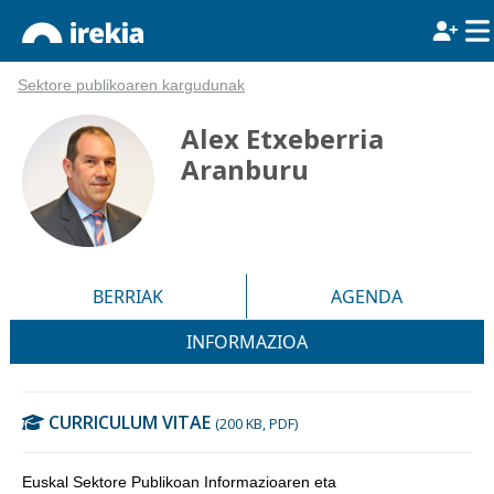
Sektore publikoaren kargudunak
Alex Etxeberria
Aranburu
BERRIAK
AGENDA
INFORMAZIOA
CURRICULUM VITAE
(200 KB, PDF)
Euskal Sektore Publikoan Informazioaren eta