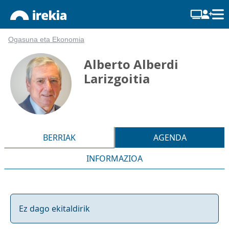
Ogasuna eta Ekonomia
Alberto Alberdi
Larizgoitia
BERRIAK
AGENDA
INFORMAZIOA
Ez dago ekitaldirik