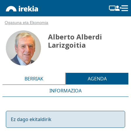
Ogasuna eta Ekonomia
Alberto Alberdi
Larizgoitia
BERRIAK
AGENDA
INFORMAZIOA
Ez dago ekitaldirik