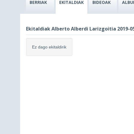
BERRIAK
EKITALDIAK
BIDEOAK
ALBU
Ekitaldiak Alberto Alberdi Larizgoitia 2019-0
Ez dago ekitaldirik