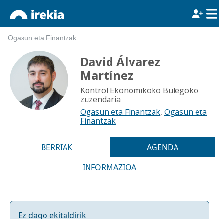
Ogasun eta Finantzak
David Álvarez
Martínez
Kontrol Ekonomikoko Bulegoko
zuzendaria
Ogasun eta Finantzak
,
Ogasun eta
Finantzak
BERRIAK
AGENDA
INFORMAZIOA
Ez dago ekitaldirik