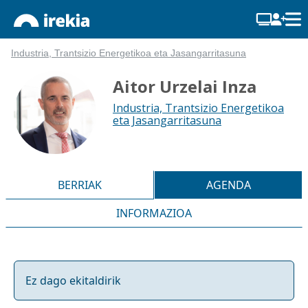
Industria, Trantsizio Energetikoa eta Jasangarritasuna
Aitor Urzelai Inza
Industria, Trantsizio Energetikoa
eta Jasangarritasuna
BERRIAK
AGENDA
INFORMAZIOA
Ez dago ekitaldirik