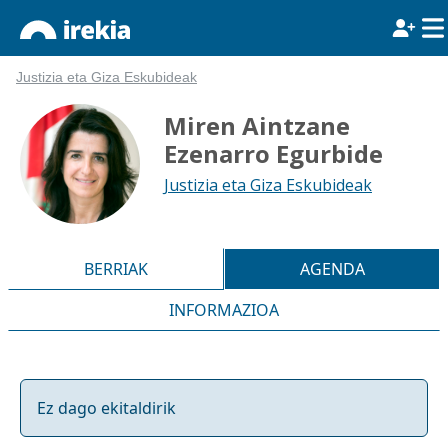
Justizia eta Giza Eskubideak
Miren Aintzane
Ezenarro Egurbide
Justizia eta Giza Eskubideak
BERRIAK
AGENDA
INFORMAZIOA
Ez dago ekitaldirik