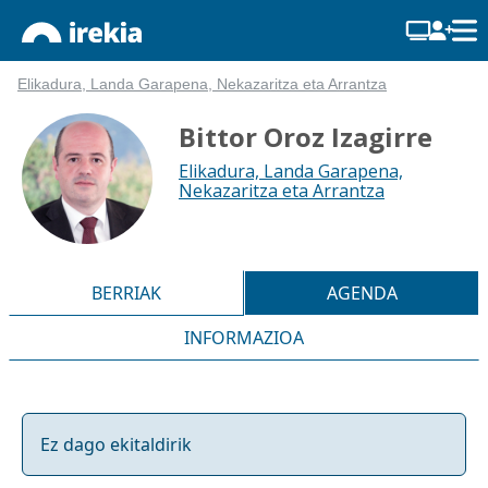
Elikadura, Landa Garapena, Nekazaritza eta Arrantza
Bittor Oroz Izagirre
Elikadura, Landa Garapena,
Nekazaritza eta Arrantza
BERRIAK
AGENDA
INFORMAZIOA
Ez dago ekitaldirik