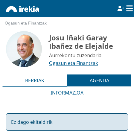
Ogasun eta Finantzak
Josu Iñaki Garay
Ibañez de Elejalde
Aurrekontu zuzendaria
Ogasun eta Finantzak
BERRIAK
AGENDA
INFORMAZIOA
Ez dago ekitaldirik