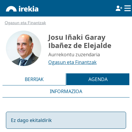
Ogasun eta Finantzak
Josu Iñaki Garay
Ibañez de Elejalde
Aurrekontu zuzendaria
Ogasun eta Finantzak
BERRIAK
AGENDA
INFORMAZIOA
Ez dago ekitaldirik